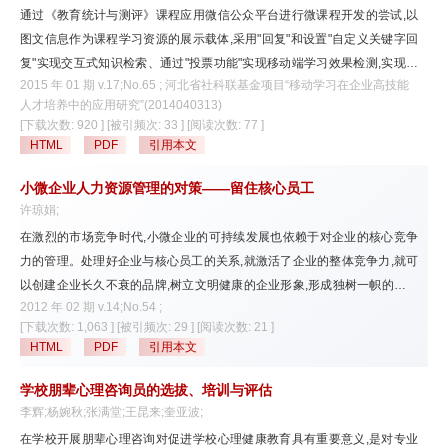
通过《教育统计与测评》课程应用微信公众平台进行微课程开发的尝试,以
图文信息作为课程学习资源的展示载体,采用"回复"和设置"自定义关键字回
复"实现交互式知识检索、通过"投票功能"实现移动端学习效果检测,实现了
2015 年 01 期 v.17;No.65 ; 河北省社科联基金项目“移动学习在企业高技能
基于微信的微课程移动教学。微课程推出后,在没有教师硬性要求的情况下,
人才培养中的应用研究”(2014040313)
学生主动关注公众号人数比例和主动阅读课程微信信息的情况都很理想。实
[下载次数: 920 ]
[被引频次: 33 ]
[阅读次数: 77 ]
践证明,微信公众平台的功能基本满足微课程教学需求,为高校理论课程的混
HTML
PDF
引用本文
合式学习及反转课堂的教学奠定了技术基础,当前开发基于移动学习的微课
程网站具有充分的现实可行性。
小微企业人力资源管理的对策——留住核心员工
许琼娟;
在激烈的市场竞争时代,小微企业的可持续发展也依赖于对企业的核心竞争
力的管理。处理好企业与核心员工的关系,就激活了企业的整体竞争力,就可
以创建企业长久不衰的品牌,树立文明健康的企业形象,形成独树一帜的企业
2012 年 02 期 v.14;No.54 ;
文化,为企业的长足发展奠定坚实的基础。
[下载次数: 1,063 ]
[被引频次: 29 ]
[阅读次数: 21 ]
HTML
PDF
引用本文
学校朋辈心理咨询员的选拔、培训与评估
李辉;杨婉秋;张满堂;王昆来;奎亚波;
在学校开展朋辈心理咨询对促进学校心理健康教育具有重要意义,是对专业