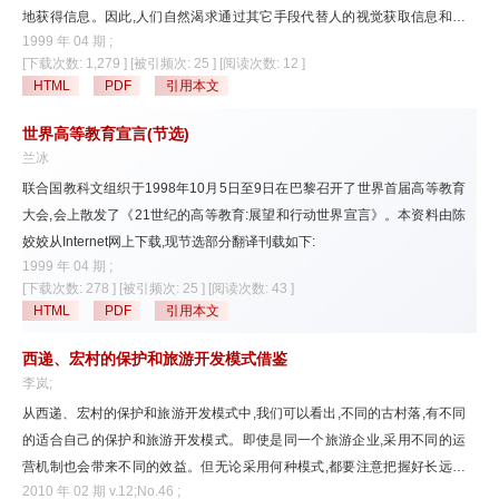
地获得信息。因此,人们自然渴求通过其它手段代替人的视觉获取信息和处
1999 年 04 期 ;
理信息,从而为人们在科学技术发展中揭开了一个研究的重要课题。随着计
[下载次数: 1,279 ]
[被引频次: 25 ]
[阅读次数: 12 ]
算机图象处理技术的发展和完善,目前已形成了一门高技术的新兴学科,即计
HTML
PDF
引用本文
算机视觉系统。这一系统克服了人类视觉的局限性,大大扩宽了人类视觉的
范围。提高了人类视觉无法比拟的准确度,因而在科学研究、工业生
世界高等教育宣言(节选)
兰冰
联合国教科文组织于1998年10月5日至9日在巴黎召开了世界首届高等教育
大会,会上散发了《21世纪的高等教育:展望和行动世界宣言》。本资料由陈
姣姣从Internet网上下载,现节选部分翻译刊载如下:
1999 年 04 期 ;
[下载次数: 278 ]
[被引频次: 25 ]
[阅读次数: 43 ]
HTML
PDF
引用本文
西递、宏村的保护和旅游开发模式借鉴
李岚;
从西递、宏村的保护和旅游开发模式中,我们可以看出,不同的古村落,有不同
的适合自己的保护和旅游开发模式。即使是同一个旅游企业,采用不同的运
营机制也会带来不同的效益。但无论采用何种模式,都要注意把握好长远规
2010 年 02 期 v.12;No.46 ;
划、社区参与、协调好各方关系等问题。