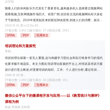
沙开琪;
随着人们的休闲娱乐方式发生了显著变化,越来越多的人选择通过视频网站
观看视频,互联网视频市场巨大、前景广阔,但目前主流的视频网站却大多处
于亏损状态。2019年底突如其来的新冠肺炎疫情,则使人们的消费、娱乐行
2020 年 01 期 v.22;No.85 ;
为在短时间迅即变化,互联网视频企业迎来了更大机遇和挑战。在梳理互联
[下载次数: 2,941 ]
[被引频次: 37 ]
[阅读次数: 258 ]
网视频行业发展脉络的基础上,结合当下重大疫情等热点问题给行业带来的
HTML
PDF
引用本文
影响,从财务管理角度分析我国主流视频网站盈利模式,发现其亏损原因,建议
从降低行业竞争程度、改变视频网站定价策略、完善相关技术、加大政策支
培训理论和方案探究
持力度等方面来增强互联网视频企业的盈利能力。
李林;
培训的理论探索一直无人重视,这与构建学习型社会和实行终身学习的现代
化要求极不相适应。本文力图在培训理论探索的平台上,对培训及培训方案
设计进行意义阐述,对需要培训的组织、工作、个人进行分析,通过培训需求
2006 年 04 期 ;
分析确定培训目标,以培训目标为指南来设计培训方案,根据具体情况考虑哪
[下载次数: 1,055 ]
[被引频次: 34 ]
[阅读次数: 19 ]
些因素进行择优处理,确定初步方案,再对培训方案评估修改,最终设计出一个
HTML
PDF
引用本文
有效的培训方案。
微信公众平台下的微课程开发与应用——以《教育统计与测评》
课程为例
程超;李国林;石秋香;