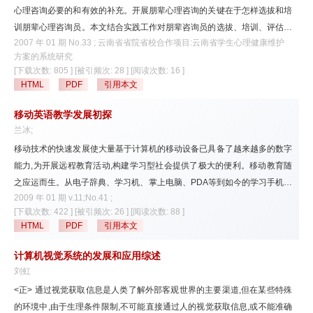
心理咨询必要的和有效的补充。开展朋辈心理咨询的关键在于怎样选拔和培
训朋辈心理咨询员。本文结合实践工作对朋辈咨询员的选拔、培训、评估方
2007 年 01 期 No.33 ; 云南省省院省校合作项目:云南省学生心理健康维护
式以及对朋辈心理咨询员的素养问题进行了阐述。
方案的系统研究
[下载次数: 805 ]
[被引频次: 28 ]
[阅读次数: 16 ]
HTML
PDF
引用本文
移动英语教学发展初探
兰冰;
移动技术的快速发展使大量基于计算机的移动设备已具备了越来越多的数字
能力,为开展远程教育活动,构建学习型社会提供了极大的便利。移动教育随
之应运而生。从电子辞典、学习机、掌上电脑、PDA等到如今的学习手机、
2009 年 01 期 v.11;No.41 ;
智能手机、3G手机,均得益于移动技术的发展。移动教学方式为学习者提供
[下载次数: 422 ]
[被引频次: 26 ]
[阅读次数: 88 ]
更多的灵活性、方便性、资源的多元化,但也呈现学习过程随意性和时间的
HTML
PDF
引用本文
片段化,成本较高的特点。在英语学习方面的应用,学习者通过手机发送短信
息、在线实时信息交互和在线信息浏览完成学习。
计算机视觉系统的发展和应用综述
刘虹
<正> 通过视觉获取信息是人类了解外部客观世界的主要渠道,但在某些特殊
的环境中,由于生理条件限制,不可能直接通过人的视觉获取信息,或不能准确