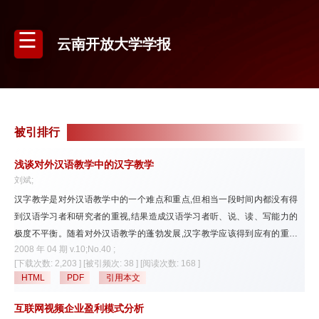
云南开放大学学报
被引排行
浅谈对外汉语教学中的汉字教学
刘斌;
汉字教学是对外汉语教学中的一个难点和重点,但相当一段时间内都没有得
到汉语学习者和研究者的重视,结果造成汉语学习者听、说、读、写能力的
极度不平衡。随着对外汉语教学的蓬勃发展,汉字教学应该得到应有的重视
2008 年 04 期 v.10;No.40 ;
和发展。特别是应通过分析造成外国学生学写汉字难的原因,从中能找到改
[下载次数: 2,203 ]
[被引频次: 38 ]
[阅读次数: 168 ]
善汉字教学的一些途径。
HTML
PDF
引用本文
互联网视频企业盈利模式分析