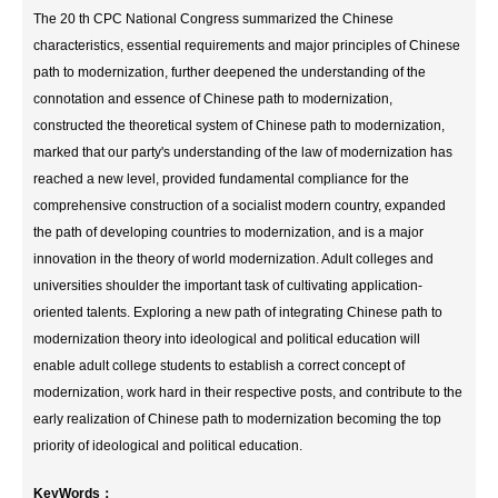
The 20 th CPC National Congress summarized the Chinese
characteristics, essential requirements and major principles of Chinese
path to modernization, further deepened the understanding of the
connotation and essence of Chinese path to modernization,
constructed the theoretical system of Chinese path to modernization,
marked that our party's understanding of the law of modernization has
reached a new level, provided fundamental compliance for the
comprehensive construction of a socialist modern country, expanded
the path of developing countries to modernization, and is a major
innovation in the theory of world modernization. Adult colleges and
universities shoulder the important task of cultivating application-
oriented talents. Exploring a new path of integrating Chinese path to
modernization theory into ideological and political education will
enable adult college students to establish a correct concept of
modernization, work hard in their respective posts, and contribute to the
early realization of Chinese path to modernization becoming the top
priority of ideological and political education.
KeyWords：