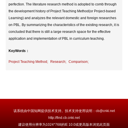
perfection. The literature research method is adopted to comb through
the development history of Project Teaching Method(or Project-based
Learning) and analyzes the relevant domestic and foreign researches
on PBL. By summarizing the characteristics of the existing research, it is
concluded that there is still a large research space for the effective
application and implementation of PBL in curriculum teaching.
KeyWords：
Project Teaching Method;
Research;
Comparison;
该系统由中国知网提供技术支持。技术支持使用说明：cb@cnki.net
http://find.cb.cnki.net
建议使用分辨率为1024*768的IE 10.0或更高版本浏览此页面